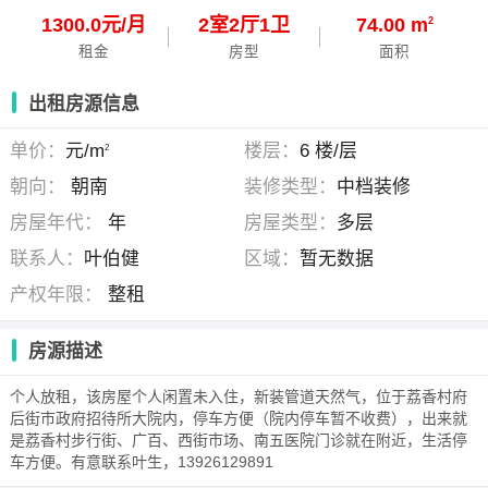
1300.0元/月
2
室
2
厅
1
卫
74.00 m
2
租金
房型
面积
出租房源信息
单价：
元/m
楼层：
6 楼/层
2
朝向：
朝南
装修类型：
中档装修
房屋年代：
年
房屋类型：
多层
联系人：
叶伯健
区域：
暂无数据
产权年限：
整租
房源描述
个人放租，该房屋个人闲置未入住，新装管道天然气，位于荔香村府
后街市政府招待所大院内，停车方便（院内停车暂不收费），出来就
是荔香村步行街、广百、西街市场、南五医院门诊就在附近，生活停
车方便。有意联系叶生，13926129891